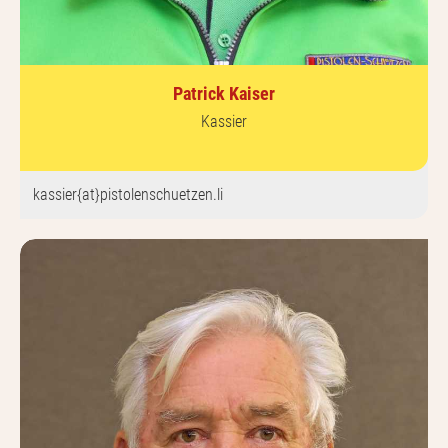
Patrick Kaiser
Kassier
kassier{at}pistolenschuetzen.li