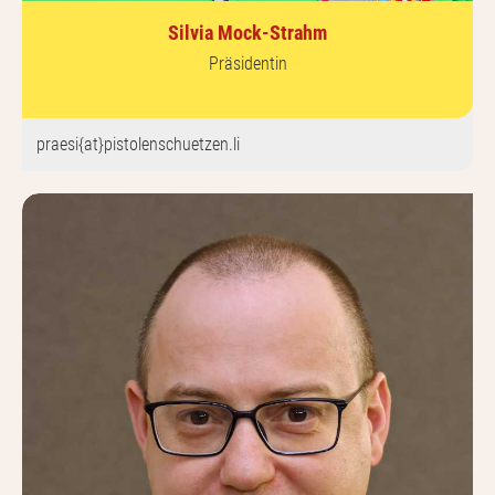
Silvia Mock-Strahm
Präsidentin
praesi{at}pistolenschuetzen.li