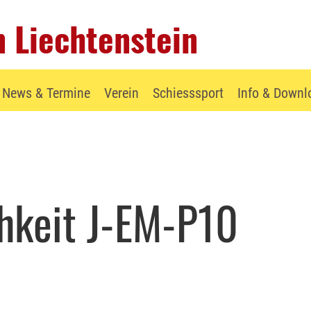
 Liechtenstein
News & Termine
Verein
Schiesssport
Info & Downl
chkeit J-EM-P10