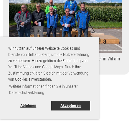
Wir nutzen auf unserer Webseite Cookies und
Dienste von Drittanbietern, um die Nutzererfahrung
Am Samstag, 30.08.2025, waren gleich zwei PSL’er in Wil am
zu verbessern. Hierzu gehören die Einbindung von
Start. Natalie Leuzinger und Tughan T...
YouTube-Videos und Google Maps. Durch Ihre
Zustimmung erklären Sie sich mit der Verwendung
von Cookies einverstanden.
Weitere Informationen finden Sie in unserer
Datenschutzerklärung
Ablehnen
Akzeptieren